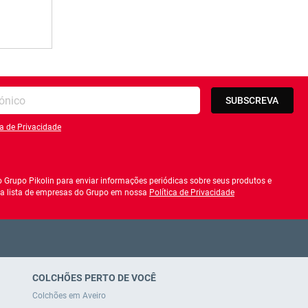
ail
SUBSCREVA
ca de Privacidade
 política de privacidade
 Grupo Pikolin para enviar informações periódicas sobre seus produtos e
r a lista de empresas do Grupo em nossa
Política de Privacidade
COLCHÕES PERTO DE VOCÊ
Colchões em Aveiro