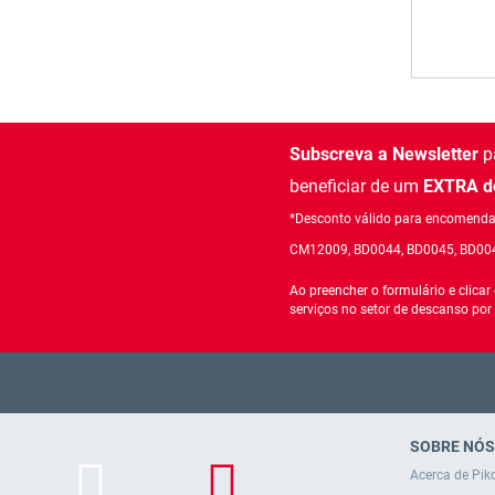
Subscreva a Newsletter
pa
beneficiar de um
EXTRA de
*Desconto válido para encomendas
CM12009, BD0044, BD0045, BD00
Ao preencher o formulário e clica
serviços no setor de descanso por
SOBRE NÓS
Acerca de Piko