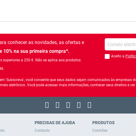
Introduza o seu em
ra conhecer as novidades, as ofertas e
 10% na sua primeira compra*.
Aceito a
Políti
Você deve aceitar a
 superiores a 250 €. Não se aplica aos produtos:
46.
r em 'Subscreva', você consente que seus dados sejam comunicados às empresas do
 meio eletrônico. Você pode acessar mais informações, conhecer seus direitos e ve
PRECISAS DE AJUDA
PRODUTOS
lin
Contacto
Colchões