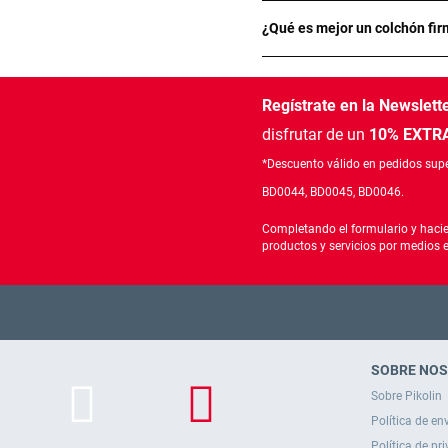
¿Qué es mejor un colchón fir
Regístrate en la Newslett
disfrutar de un
10% EXTRA
*Descuento válido en pedidos supe
BD0044, BD0045, BD0046.
Completando el formulario y hacie
productos y servicios por medios 
SOBRE NO
Sobre Pikolin
Política de en
Política de pr