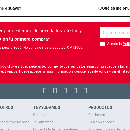
me o suave?
¿Qué es mejor u
Introduce tu e-mail
er
para enterarte de novedades, ofertas
y
 en tu primera compra*
Acepto la
Polí
Debes aceptar la po
riores a 300€. No aplica en los productos: CM12009,
ndo click en 'Suscríbete' usted consiente que sus datos sean comunicados a las emp
electrónicos. Puede acceder a más información, conocer sus derechos y ver el list
SOTROS
TE AYUDAMOS
PRODUCTOS
Contacto
Colchones
víos y devoluciones
Te llamamos
Bases y canapés
ivacidad
Consulta la fecha de entrega
Somieres fijos y articulado