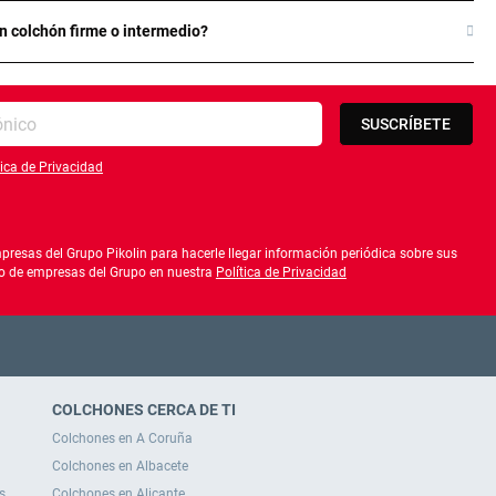
n colchón firme o intermedio?
SUSCRÍBETE
tica de Privacidad
lítica de privacidad
resas del Grupo Pikolin para hacerle llegar información periódica sobre sus
ado de empresas del Grupo en nuestra
Política de Privacidad
COLCHONES CERCA DE TI
Colchones en A Coruña
Colchones en Albacete
s
Colchones en Alicante