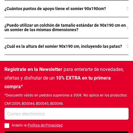
¿Cuántos puntos de apoyo tiene el somier 90x190cm?
¿Puedo utilizar un colchón de tamaño estándar de 90x190 cm en
un somier de las mismas dimensiones?
¿Cuál es la altura del somier 90x190 cm, incluyendo las patas?
Regístrate en la Newsletter
para enterarte de novedades,
ofertas
y disfrutar de un
10% EXTRA en tu primera
compra*
*Descuento válido en pedidos superiores a 300€. No aplica en los productos:
CM12009, BD0044, BD0045, BD0046.
Introduce tu e-mail
Acepto la
Política de Privacidad
Debes aceptar la política de privacidad