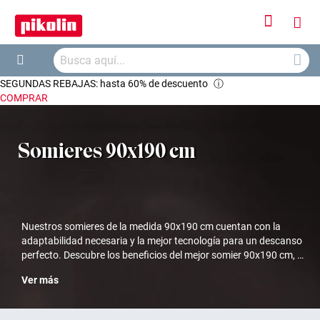
Iniciar
Mi
sesión
Busca
ces
Buscar
SEGUNDAS REBAJAS: hasta 60% de descuento
ⓘ
COMPRAR
Somieres 90x190 cm
Nuestros somieres de la medida 90x190 cm cuentan con la
adaptabilidad necesaria y la mejor tecnología para un descanso
perfecto. Descubre los beneficios del mejor somier 90x190 cm, o
encuentra el descanso 100% personalizado en nuestros
Ver más
modelos de somieres para varias medidas.