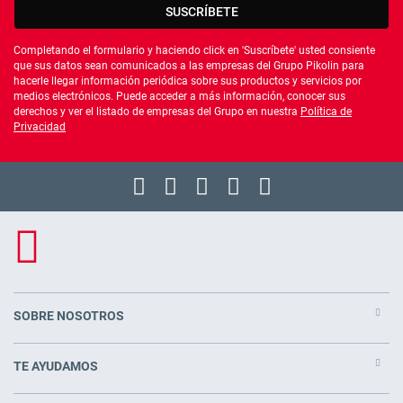
SUSCRÍBETE
Completando el formulario y haciendo click en 'Suscríbete' usted consiente
que sus datos sean comunicados a las empresas del Grupo Pikolin para
hacerle llegar información periódica sobre sus productos y servicios por
medios electrónicos. Puede acceder a más información, conocer sus
derechos y ver el listado de empresas del Grupo en nuestra
Política de
Privacidad
SOBRE NOSOTROS
TE AYUDAMOS