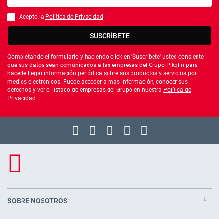
Acepto la
Política de Privacidad
Debes aceptar la política de privacidad
SUSCRÍBETE
Completando el formulario y haciendo click en 'Suscríbete' usted consiente
que sus datos sean comunicados a las empresas del Grupo Pikolin para
hacerle llegar información periódica sobre sus productos y servicios por
medios electrónicos. Puede acceder a más información, conocer sus
derechos y ver el listado de empresas del Grupo en nuestra
Política de
Privacidad
SOBRE NOSOTROS