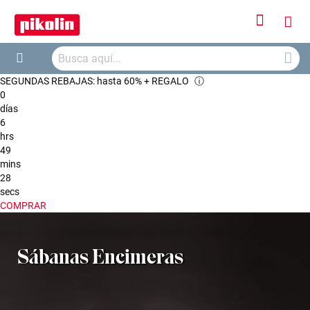
Iniciar
Mi
sesión
Busca
ces
Buscar
SEGUNDAS REBAJAS: hasta 60% + REGALO
ⓘ
0
días
6
hrs
49
mins
28
secs
COMPRAR
Sábanas Encimeras