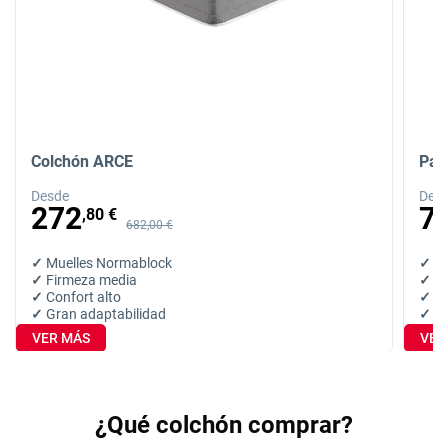
Colchón ARCE
Pac
Desde
Des
Precio anterior
Precio anterior
272
7
,80 €
682,00 €
✓
Muelles Normablock
✓
Fi
✓
Firmeza media
✓
Co
✓
Confort alto
✓
Ap
✓
Gran adaptabilidad
✓
Al
VER MÁS
VER
¿Qué colchón comprar?