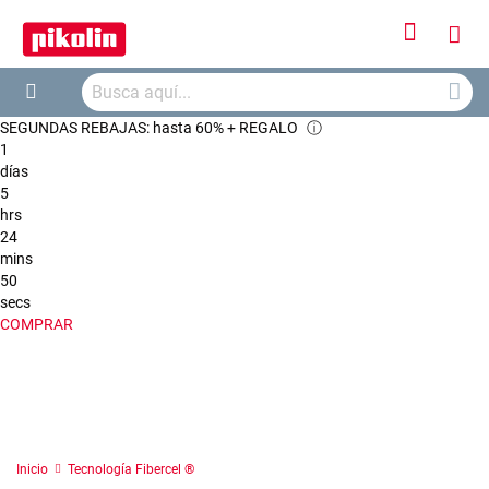
Iniciar
Mi
sesión
Busca
ces
Buscar
SEGUNDAS REBAJAS: hasta 60% + REGALO
ⓘ
1
días
5
hrs
24
mins
50
secs
COMPRAR
Inicio
Tecnología Fibercel ®