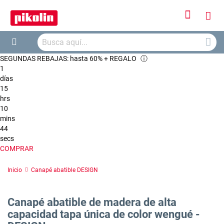
Iniciar
Mi
sesión
Busca
ces
Buscar
SEGUNDAS REBAJAS: hasta 60% + REGALO
ⓘ
1
días
15
hrs
10
mins
44
secs
COMPRAR
Inicio
Canapé abatible DESIGN
Canapé abatible de madera de alta
capacidad tapa única de color wengué -