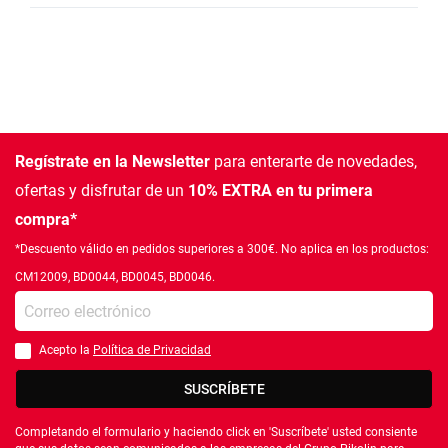
Regístrate en la Newsletter
para enterarte de novedades,
ofertas
y disfrutar de un
10% EXTRA en tu primera
compra*
*Descuento válido en pedidos superiores a 300€. No aplica en los productos:
CM12009, BD0044, BD0045, BD0046.
Introduce tu e-mail
Acepto la
Política de Privacidad
Debes aceptar la política de privacidad
SUSCRÍBETE
Completando el formulario y haciendo click en 'Suscríbete' usted consiente