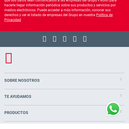
que sus datos sean comunicados a las empresas del Grupo Pikolin para
hacerle llegar información periódica sobre sus productos y servicios por
medios electrónicos. Puede acceder a más información, conocer sus
derechos y ver el listado de empresas del Grupo en nuestra
Política de
Privacidad
SOBRE NOSOTROS
TE AYUDAMOS
PRODUCTOS
COLCHONES CERCA DE TI