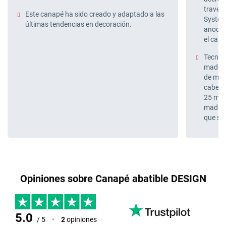
travesa
Este canapé ha sido creado y adaptado a las
System 
últimas tendencias en decoración.
anodiza
el cabe
Tecnolo
madera
de máxi
cabecer
25 mm 
madera
que se
Opiniones sobre Canapé abatible DESIGN
5.0
/ 5
•
2
opiniones