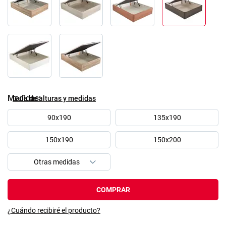
Medidas
Guía de alturas y medidas
90x190
135x190
150x190
150x200
COMPRAR
¿Cuándo recibiré el producto?