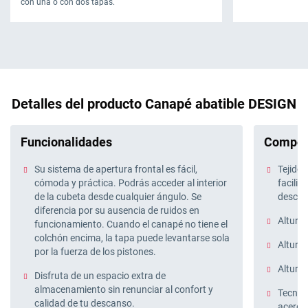
con una o con dos tapas.
Detalles del producto Canapé abatible DESIGN
Funcionalidades
Compos
Su sistema de apertura frontal es fácil,
Tejido 
cómoda y práctica. Podrás acceder al interior
facilit
de la cubeta desde cualquier ángulo. Se
desca
diferencia por su ausencia de ruidos en
Altura 
funcionamiento. Cuando el canapé no tiene el
colchón encima, la tapa puede levantarse sola
Altura 
por la fuerza de los pistones.
Altura 
Disfruta de un espacio extra de
almacenamiento sin renunciar al confort y
Tecnolo
calidad de tu descanso.
acero d