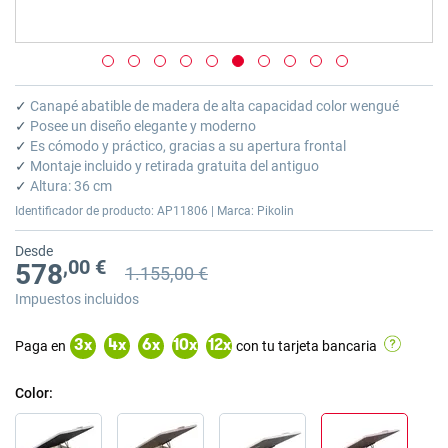
Saltar
al
✓
Canapé abatible de madera de alta capacidad color wengué
comienzo
✓
Posee un diseño elegante y moderno
de
✓
Es cómodo y práctico, gracias a su apertura frontal
la
✓
Montaje incluido y retirada gratuita del antiguo
galería
✓
Altura: 36 cm
de
Identificador de producto: AP11806 | Marca: Pikolin
imágenes
Desde
,00 €
578
1.155,00 €
Precio anterior
Precio anterior 1.155,00 €
Impuestos incluidos
Paga en
con tu tarjeta bancaria
3
x
4
x
6
x
10
x
12
x
Color