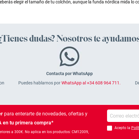
berás elegir el tamaño de tu colchón, aunque la funda nórdica mida lo co
¿Tienes dudas? Nosotros te ayudamo
Contacta por WhatsApp
on
Puedes hablarnos por
WhatsApp al +34 608 964 711.
Dé
Introduce tu e-mail
er
para enterarte de novedades, ofertas
y
 en tu primera compra*
Acepto la
Polí
Debes aceptar la po
riores a 300€. No aplica en los productos: CM12009,