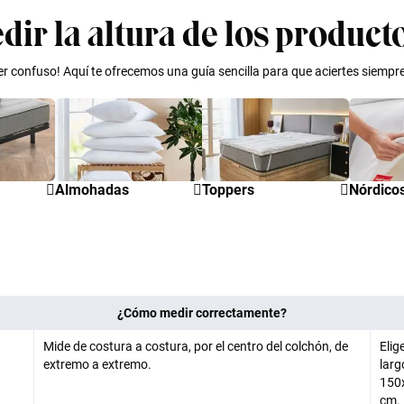
r la altura de los product
confuso! Aquí te ofrecemos una guía sencilla para que aciertes siempr
Almohadas
Toppers
Nórdico
¿Cómo medir correctamente?
Mide de costura a costura, por el centro del colchón, de
Elig
extremo a extremo.
larg
150x
cm.