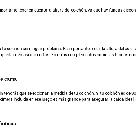
importante tener en cuenta la altura del colchón, ya que hay fundas disp
u colchón sin ningún problema. Es importante medir la altura del colch
n quedar demasiado cortas. En otros complementos como las fundas nór
de cama
in tendrás que seleccionar la medida de tu colchón. Si tu colchón es de 9
era incluida en ese juego es más grande para asegurar la caída ideal, p
órdicas