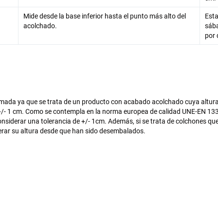
Mide desde la base inferior hasta el punto más alto del
Esta
acolchado.
sába
por 
imada ya que se trata de un producto con acabado acolchado cuya altur
de +/- 1 cm. Como se contempla en la norma europea de calidad UNE-EN 13
onsiderar una tolerancia de +/- 1cm. Además, si se trata de colchones qu
erar su altura desde que han sido desembalados.