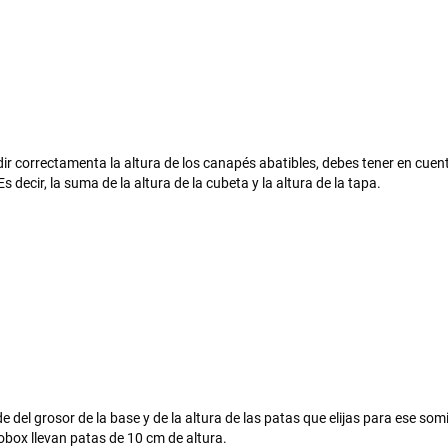
r correctamenta la altura de los canapés abatibles, debes tener en cuenta
s decir, la suma de la altura de la cubeta y la altura de la tapa.
 del grosor de la base y de la altura de las patas que elijas para ese somi
gobox llevan patas de 10 cm de altura.