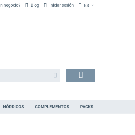
un negocio?
Blog
Iniciar sesión
ES
Buscar
Mi
cesta
NÓRDICOS
COMPLEMENTOS
PACKS