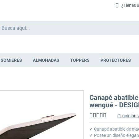
¿Tienes 
Buscar
SOMIERES
ALMOHADAS
TOPPERS
PROTECTORES
Canapé abatible
wengué - DESI
(
1
opinión v
Valoración:
100
%
of
✓
Canapé abatible de ma
100
✓
Posee un diseño elega