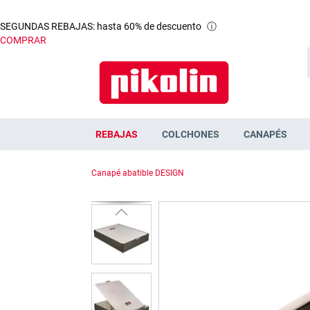
SEGUNDAS REBAJAS: hasta 60% de descuento
ⓘ
COMPRAR
REBAJAS
COLCHONES
CANAPÉS
Canapé abatible DESIGN
Saltar
al
final
de
la
galería
de
imágenes