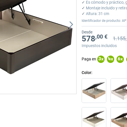
✓
Es cómodo y práctico, g
✓
Montaje incluido y retir
✓
Altura: 31 cm
Identificador de producto: AP
Desde
,00 €
578
1.155
Precio a
Precio a
Impuestos incluidos
Paga en
3
x
4
x
6
x
Color