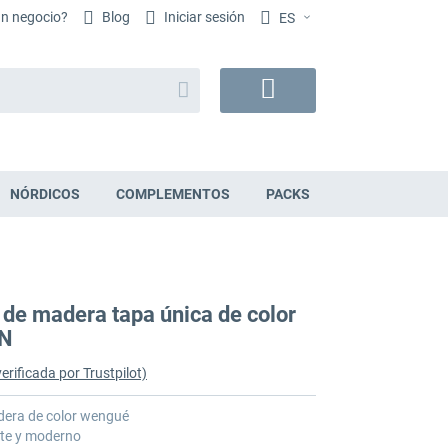
un negocio?
Blog
Iniciar sesión
ES
Buscar
Mi
cesta
NÓRDICOS
COMPLEMENTOS
PACKS
 de madera tapa única de color
GN
erificada por Trustpilot)
dera de color wengué
nte y moderno