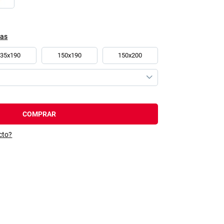
das
135x190
150x190
150x200
COMPRAR
cto?