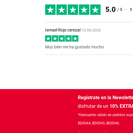
5.0
/ 5
•
1
Ismael Rojo cerezal
10/06/2026
Muy bien me ha gustado mucho
Regístrate en la Newslett
disfrutar de un
10% EXTRA
*Descuento válido en pedidos supe
BD0044, BD0045, BD0046.