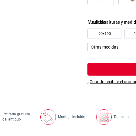
Medidas
Guía de alturas y medi
90x190
¿Cuándo recibiré el produ
Retirada gratuita
Montaje incluido
Tapizado
del antiguo