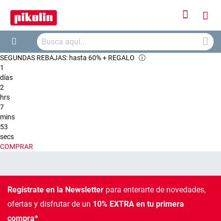
Iniciar
Mi
sesión
Busca
ces
Buscar
SEGUNDAS REBAJAS: hasta 60% + REGALO
ⓘ
1
días
2
hrs
7
mins
53
secs
COMPRAR
Regístrate en la Newsletter
para enterarte de novedades,
ofertas
y disfrutar de un
10% EXTRA en tu primera
compra*