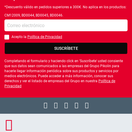
*Descuento válido en pedidos superiores a 300€. No aplica en los productos:
CM12009, BD0044, BD0045, BD0046.
Introduce tu e-mail
Acepto la
Política de Privacidad
Debes aceptar la política de privacidad
SUSCRÍBETE
Completando el formulario y haciendo click en 'Suscríbete' usted consiente
que sus datos sean comunicados a las empresas del Grupo Pikolin para
hacerle llegar información periódica sobre sus productos y servicios por
medios electrónicos. Puede acceder a más información, conocer sus
derechos y ver el listado de empresas del Grupo en nuestra
Política de
Privacidad