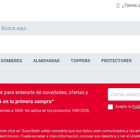
¿Tienes 
Buscar
SOMIERES
ALMOHADAS
TOPPERS
PROTECTORES
Introduce tu e-mail
er
para enterarte de novedades, ofertas
y
 en tu primera compra*
Acepto la
Polí
Debes aceptar la po
riores a 300€. No aplica en los productos: CM12009,
ndo click en 'Suscríbete' usted consiente que sus datos sean comunicados a las emp
electrónicos. Puede acceder a más información, conocer sus derechos y ver el list