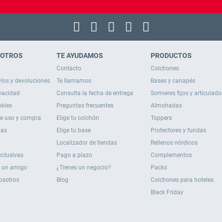
SOTROS
TE AYUDAMOS
PRODUCTOS
Contacto
Colchones
víos y devoluciones
Te llamamos
Bases y canapés
ivacidad
Consulta la fecha de entrega
Somieres fijos y articulado
okies
Preguntas frecuentes
Almohadas
de uso y compra
Elige tu colchón
Toppers
ias
Elige tu base
Protectores y fundas
Localizador de tiendas
Rellenos nórdicos
xclusivas
Pago a plazo
Complementos
 un amigo
¿Tienes un negocio?
Packs
osotros
Blog
Colchones para hoteles
Black Friday