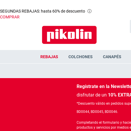
SEGUNDAS REBAJAS: hasta 60% de descuento
ⓘ
COMPRAR
REBAJAS
COLCHONES
CANAPÉS
Regístrate en la Newslett
disfrutar de un
10% EXTRA
*Descuento válido en pedidos supe
BD0044, BD0045, BD0046.
Completando el formulario y hacie
productos y servicios por medios 