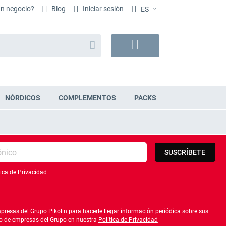
un negocio?
Blog
Iniciar sesión
ES
Buscar
Mi
cesta
NÓRDICOS
COMPLEMENTOS
PACKS
SUSCRÍBETE
tica de Privacidad
lítica de privacidad
resas del Grupo Pikolin para hacerle llegar información periódica sobre sus
ado de empresas del Grupo en nuestra
Política de Privacidad