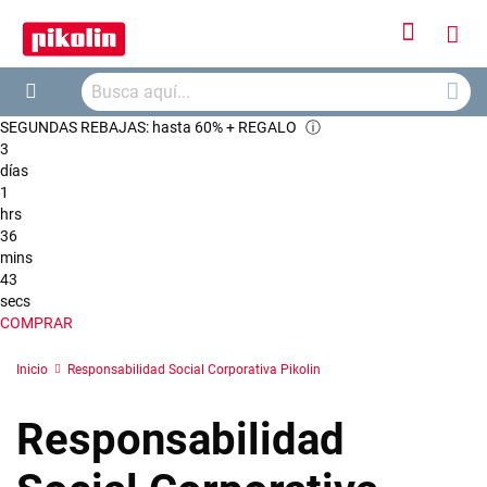
Iniciar
Mi
sesión
Busca
ces
Buscar
SEGUNDAS REBAJAS: hasta 60% + REGALO
ⓘ
3
días
1
hrs
36
mins
43
secs
COMPRAR
Inicio
Responsabilidad Social Corporativa Pikolin
Responsabilidad