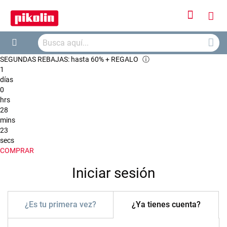
Iniciar
Mi
sesión
Busca
ces
Buscar
SEGUNDAS REBAJAS: hasta 60% + REGALO
ⓘ
1
días
0
hrs
28
mins
23
secs
COMPRAR
Iniciar sesión
¿Es tu primera vez?
¿Ya tienes cuenta?