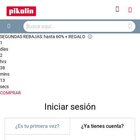
Iniciar
Mi
sesión
Busca
ces
Buscar
SEGUNDAS REBAJAS: hasta 60% + REGALO
ⓘ
1
días
2
hrs
38
mins
13
secs
COMPRAR
Iniciar sesión
¿Es tu primera vez?
¿Ya tienes cuenta?