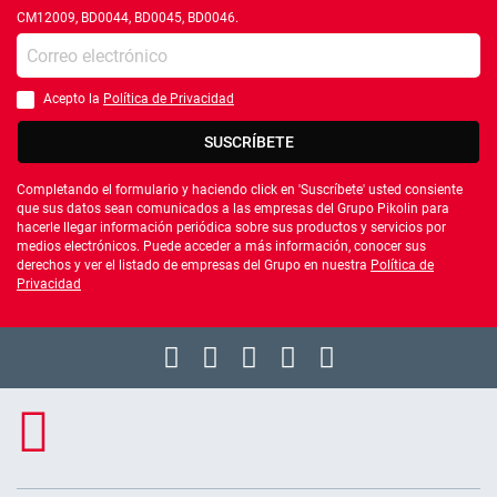
CM12009, BD0044, BD0045, BD0046.
Introduce tu e-mail
Acepto la
Política de Privacidad
Debes aceptar la política de privacidad
SUSCRÍBETE
Completando el formulario y haciendo click en 'Suscríbete' usted consiente
que sus datos sean comunicados a las empresas del Grupo Pikolin para
hacerle llegar información periódica sobre sus productos y servicios por
medios electrónicos. Puede acceder a más información, conocer sus
derechos y ver el listado de empresas del Grupo en nuestra
Política de
Privacidad