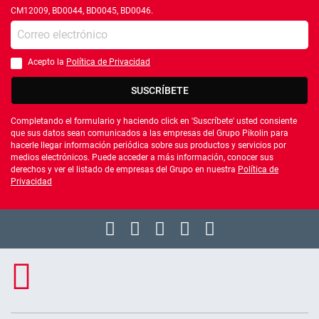
CM12009, BD0044, BD0045, BD0046.
Introduce tu e-mail
Acepto la
Política de Privacidad
Debes aceptar la política de privacidad
SUSCRÍBETE
Completando el formulario y haciendo click en 'Suscríbete' usted consiente
que sus datos sean comunicados a las empresas del Grupo Pikolin para
hacerle llegar información periódica sobre sus productos y servicios por
medios electrónicos. Puede acceder a más información, conocer sus
derechos y ver el listado de empresas del Grupo en nuestra
Política de
Privacidad