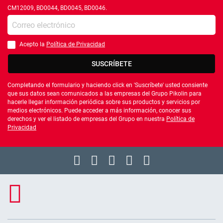
CM12009, BD0044, BD0045, BD0046.
Introduce tu e-mail
Acepto la
Política de Privacidad
Debes aceptar la política de privacidad
SUSCRÍBETE
Completando el formulario y haciendo click en 'Suscríbete' usted consiente
que sus datos sean comunicados a las empresas del Grupo Pikolin para
hacerle llegar información periódica sobre sus productos y servicios por
medios electrónicos. Puede acceder a más información, conocer sus
derechos y ver el listado de empresas del Grupo en nuestra
Política de
Privacidad