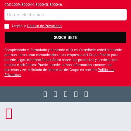
CM12009, BD0044, BD0045, BD0046.
Introduce tu e-mail
Acepto la
Política de Privacidad
Debes aceptar la política de privacidad
SUSCRÍBETE
Completando el formulario y haciendo click en 'Suscríbete' usted consiente
que sus datos sean comunicados a las empresas del Grupo Pikolin para
hacerle llegar información periódica sobre sus productos y servicios por
medios electrónicos. Puede acceder a más información, conocer sus
derechos y ver el listado de empresas del Grupo en nuestra
Política de
Privacidad