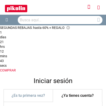
Iniciar
Mi
sesión
Busca
ces
Buscar
SEGUNDAS REBAJAS: hasta 60% + REGALO
ⓘ
1
días
21
hrs
12
mins
43
secs
COMPRAR
Iniciar sesión
¿Es tu primera vez?
¿Ya tienes cuenta?