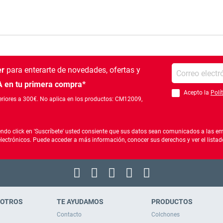
Introduce tu e-mail
er
para enterarte de novedades, ofertas
y
 en tu primera compra*
Acepto la
Polí
Debes aceptar la po
riores a 300€. No aplica en los productos: CM12009,
ndo click en 'Suscríbete' usted consiente que sus datos sean comunicados a las emp
electrónicos. Puede acceder a más información, conocer sus derechos y ver el list
SOTROS
TE AYUDAMOS
PRODUCTOS
Contacto
Colchones