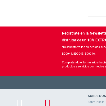
Regístrate en la Newslett
disfrutar de un
10% EXTRA
*Descuento válido en pedidos supe
BD0044, BD0045, BD0046.
Completando el formulario y hacie
productos y servicios por medios 
SOBRE NO
Sobre Pikolin