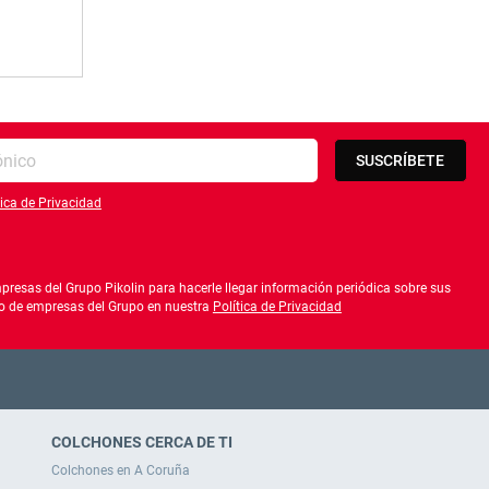
SUSCRÍBETE
tica de Privacidad
lítica de privacidad
resas del Grupo Pikolin para hacerle llegar información periódica sobre sus
ado de empresas del Grupo en nuestra
Política de Privacidad
COLCHONES CERCA DE TI
Colchones en A Coruña