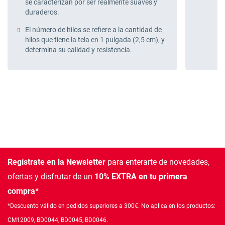
se caracterizan por ser realmente suaves y
duraderos.
El número de hilos se refiere a la cantidad de
hilos que tiene la tela en 1 pulgada (2,5 cm), y
determina su calidad y resistencia.
Regístrate en la Newsletter
para enterarte de novedades,
ofertas
y disfrutar de un
10% EXTRA en tu primera
compra*
*Descuento válido en pedidos superiores a 300€. No aplica en los productos:
CM12009, BD0044, BD0045, BD0046.