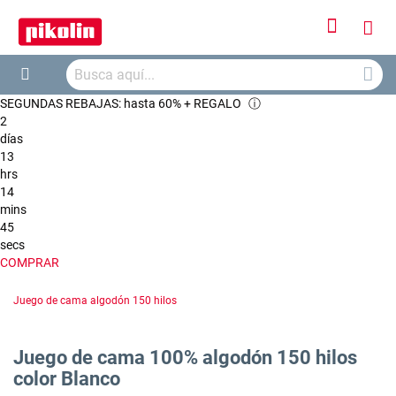
Iniciar
Mi
sesión
Busca
ces
Buscar
SEGUNDAS REBAJAS: hasta 60% + REGALO
ⓘ
2
días
13
hrs
14
mins
44
secs
COMPRAR
Juego de cama algodón 150 hilos
Juego de cama 100% algodón 150 hilos
color Blanco