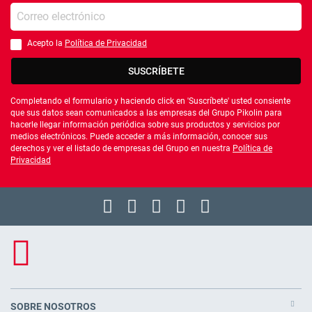
Introduce tu e-mail
Acepto la
Política de Privacidad
Debes aceptar la política de privacidad
SUSCRÍBETE
Completando el formulario y haciendo click en 'Suscríbete' usted consiente
que sus datos sean comunicados a las empresas del Grupo Pikolin para
hacerle llegar información periódica sobre sus productos y servicios por
medios electrónicos. Puede acceder a más información, conocer sus
derechos y ver el listado de empresas del Grupo en nuestra
Política de
Privacidad
SOBRE NOSOTROS