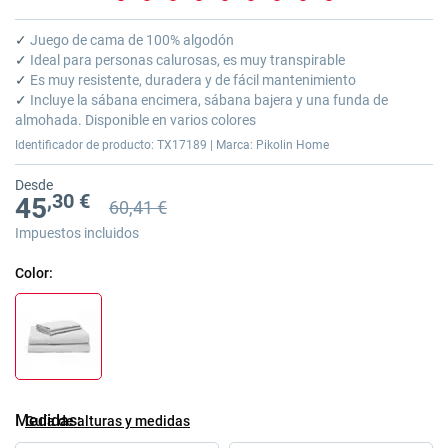
Saltar
al
✓
Juego de cama de 100% algodón
comienzo
✓
Ideal para personas calurosas, es muy transpirable
de
✓
Es muy resistente, duradera y de fácil mantenimiento
la
✓
Incluye la sábana encimera, sábana bajera y una funda de
galería
almohada. Disponible en varios colores
de
Identificador de producto: TX17189 | Marca: Pikolin Home
imágenes
Desde
,30 €
45
60,41 €
Precio anterior
Precio anterior 60,41 €
Impuestos incluidos
Color
Medidas
Guía de alturas y medidas