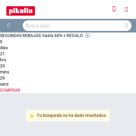
Iniciar
Mi
sesión
Busca
ces
Buscar
SEGUNDAS REBAJAS: hasta 60% + REGALO
ⓘ
0
días
21
hrs
20
mins
29
secs
COMPRAR
Tu búsqueda no ha dado resultados.