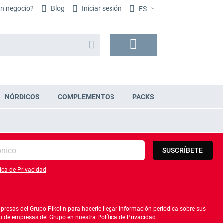
un negocio?
Blog
Iniciar sesión
ES
Buscar
Mi
cesta
NÓRDICOS
COMPLEMENTOS
PACKS
SUSCRÍBETE
tica de Privacidad
lítica de privacidad
resas del Grupo Pikolin para hacerle llegar información periódica sobre sus
ado de empresas del Grupo en nuestra
Política de Privacidad