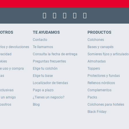
SOTROS
TE AYUDAMOS
PRODUCTOS
Contacto
Colchones
víos y devoluciones
Te llamamos
Bases y canapés
ivacidad
Consulta la fecha de entrega
Somieres fijos y articulado
okies
Preguntas frecuentes
Almohadas
de uso y compra
Elige tu colchón
Toppers
ias
Elige tu base
Protectores y fundas
Localizador de tiendas
Rellenos nórdicos
xclusivas
Pago a plazo
Complementos
 un amigo
¿Tienes un negocio?
Packs
osotros
Blog
Colchones para hoteles
Black Friday