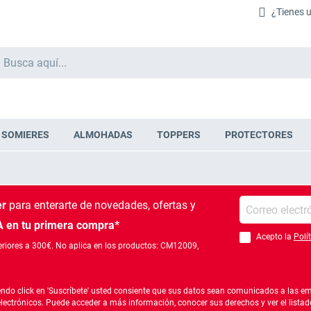
¿Tienes 
Buscar
SOMIERES
ALMOHADAS
TOPPERS
PROTECTORES
Introduce tu e-mail
er
para enterarte de novedades, ofertas
y
 en tu primera compra*
Acepto la
Polí
Debes aceptar la po
riores a 300€. No aplica en los productos: CM12009,
ndo click en 'Suscríbete' usted consiente que sus datos sean comunicados a las emp
electrónicos. Puede acceder a más información, conocer sus derechos y ver el list