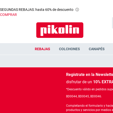
SEGUNDAS REBAJAS: hasta 60% de descuento
ⓘ
COMPRAR
REBAJAS
COLCHONES
CANAPÉS
Regístrate en la Newslett
disfrutar de un
10% EXTRA
*Descuento válido en pedidos supe
BD0044, BD0045, BD0046.
Completando el formulario y hacie
productos y servicios por medios 