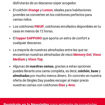
disfrutarás de un descanso súper acogedor.
El colchón
Orange
y
Lemon
, ideales para habitaciones
juveniles se convierten en los colchones perfectos para
camas nidos.
Los colchones
PIKUP
, colchones enrollados disponibles en tu
casa en menos de 72 horas.
El
topper SAPPORO
que aporta un extra de confort a
cualquier descanso.
La mayoría de nuestras almohadas entre las que se
encuentran nuestras almohadas de visco
Memory Gel
,
Visco
Medium
y
Visco Top
.
Algunas de
nuestras camas
, gracias a estas opciones
puedes llevarte una cama completa, es decir,
colchón
,
base
y
almohadas
por mucho menos dinero. En concreto en nuestra
oferta de Singles Day puedes escoger al mejor precio
nuestras camas con colchones
Elan
y
Arce
.
Regístrate en la Newsletter
para enterarte de novedades,