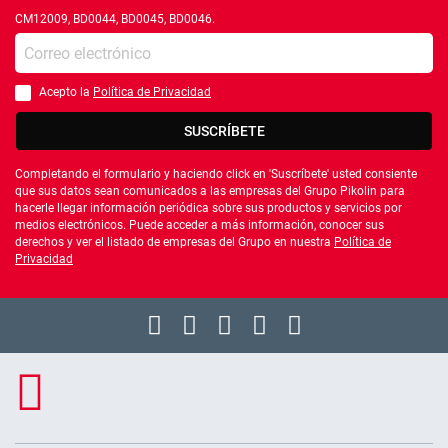
CM12009, BD0044, BD0045, BD0046.
Introduce tu e-mail
Acepto la
Política de Privacidad
Debes aceptar la política de privacidad
SUSCRÍBETE
Completando el formulario y haciendo click en 'Suscríbete' usted consiente
que sus datos sean comunicados a las empresas del Grupo Pikolin para
hacerle llegar información periódica sobre sus productos y servicios por
medios electrónicos. Puede acceder a más información, conocer sus
derechos y ver el listado de empresas del Grupo en nuestra
Política de
Privacidad