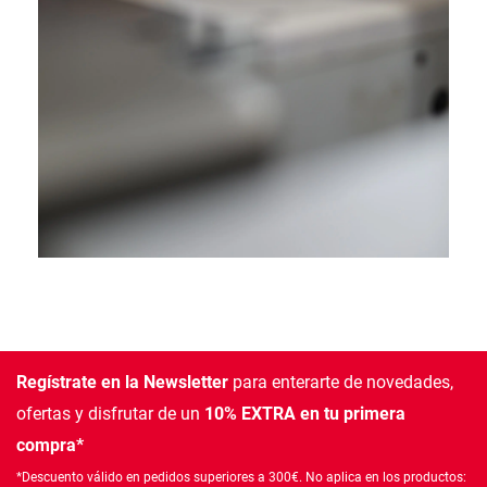
Regístrate en la Newsletter
para enterarte de novedades,
ofertas
y disfrutar de un
10% EXTRA en tu primera
compra*
*Descuento válido en pedidos superiores a 300€. No aplica en los productos: