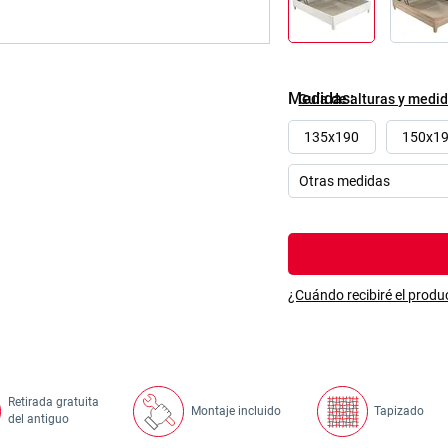
Medidas
Guía de alturas y medi
135x190
150x1
¿Cuándo recibiré el produ
Retirada gratuita
Montaje incluido
Tapizado
del antiguo