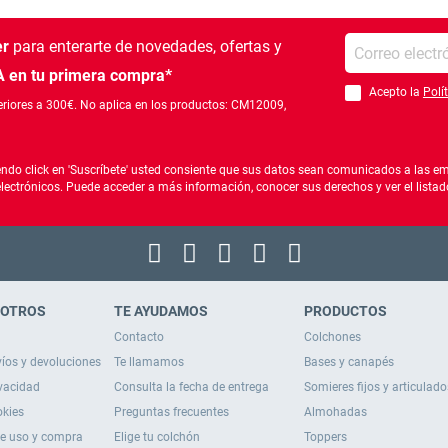
Introduce tu e-mail
er
para enterarte de novedades, ofertas
y
 en tu primera compra*
Acepto la
Polí
Debes aceptar la po
riores a 300€. No aplica en los productos: CM12009,
ndo click en 'Suscríbete' usted consiente que sus datos sean comunicados a las emp
electrónicos. Puede acceder a más información, conocer sus derechos y ver el list
SOTROS
TE AYUDAMOS
PRODUCTOS
Contacto
Colchones
víos y devoluciones
Te llamamos
Bases y canapés
ivacidad
Consulta la fecha de entrega
Somieres fijos y articulado
okies
Preguntas frecuentes
Almohadas
de uso y compra
Elige tu colchón
Toppers