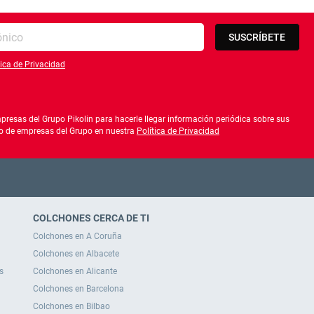
SUSCRÍBETE
tica de Privacidad
lítica de privacidad
resas del Grupo Pikolin para hacerle llegar información periódica sobre sus
ado de empresas del Grupo en nuestra
Política de Privacidad
COLCHONES CERCA DE TI
Colchones en A Coruña
Colchones en Albacete
s
Colchones en Alicante
Colchones en Barcelona
Colchones en Bilbao