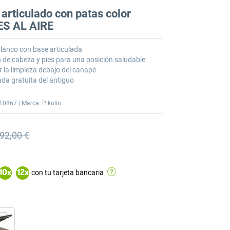
articulado con patas color
ES AL AIRE
lanco con base articulada
n de cabeza y pies para una posición saludable
r la limpieza debajo del canapé
ada gratuita del antiguo
10867 | Marca: Pikolin
92,00 €
io anterior
io anterior 2.692,00 €
con tu tarjeta bancaria
10
x
12
x