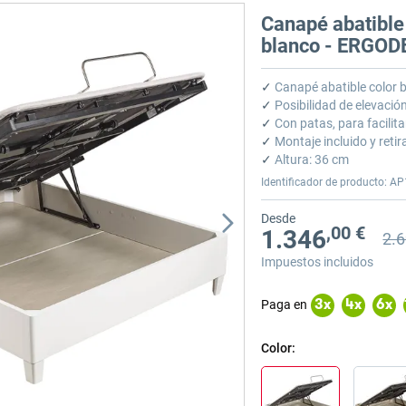
Canapé abatible 
blanco - ERGOD
✓
Canapé abatible color b
✓
Posibilidad de elevació
✓
Con patas, para facilita
✓
Montaje incluido y retir
✓
Altura: 36 cm
Identificador de producto: AP
Desde
,00 €
1.346
2.6
Prec
Prec
Impuestos incluidos
Paga en
3
x
4
x
6
x
Color