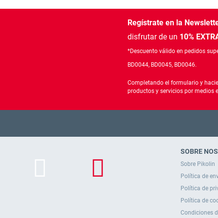
Regístrate en la Newslett
disfrutar de un
10% EXTRA
*Descuento válido en pedidos supe
BD0044, BD0045, BD0046.
Completando el formulario y hacie
productos y servicios por medios 
SOBRE NO
Sobre Pikolin
Política de en
Política de pr
Política de co
Condiciones 