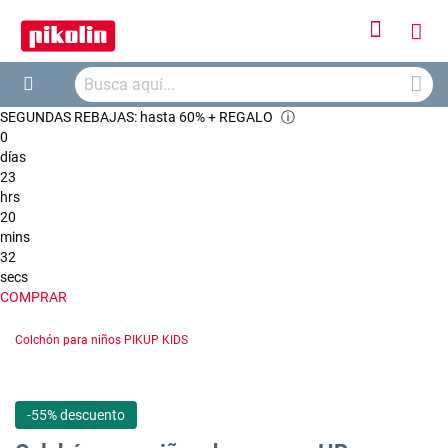
Iniciar
Mi
sesión
Busca
ces
Buscar
SEGUNDAS REBAJAS: hasta 60% + REGALO
ⓘ
0
días
23
hrs
20
mins
32
secs
COMPRAR
Colchón para niños PIKUP KIDS
-55% descuento