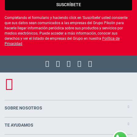
SUSCRÍBETE
Completando el formulario y haciendo click en 'Suscríbete' usted consiente
que sus datos sean comunicados a las empresas del Grupo Pikolin para
hacerle llegar información periódica sobre sus productos y servicios por
medios electrónicos. Puede acceder a más información, conocer sus
derechos y ver el listado de empresas del Grupo en nuestra
Política de
Privacidad
SOBRE NOSOTROS
TE AYUDAMOS