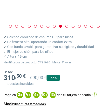
Saltar
al
✓
Colchón enrollado de espuma HR para niños
comienzo
✓
De firmeza alta, aportando un confort extra
de
✓
Con funda lavable para garantizar su higiene y durabilidad
la
✓
El mejor colchón para los niños
galería
✓
Altura: 19 cm
de
Identificador de producto: CP21676 | Marca: Pikolin
imágenes
Desde
,50 €
310
690,00 €
Precio anterior
Precio anterior 690,00 €
-55%
Impuestos incluidos
Paga en
con tu tarjeta bancaria
3
x
4
x
6
x
10
x
12
x
Medidas
Guía de alturas y medidas