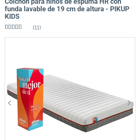
Colchón para niños de espuma HR con
funda lavable de 19 cm de altura - PIKUP
KIDS
(11)
Valoración:
98
%
of
Saltar
100
al
final
de
la
galería
de
imágenes