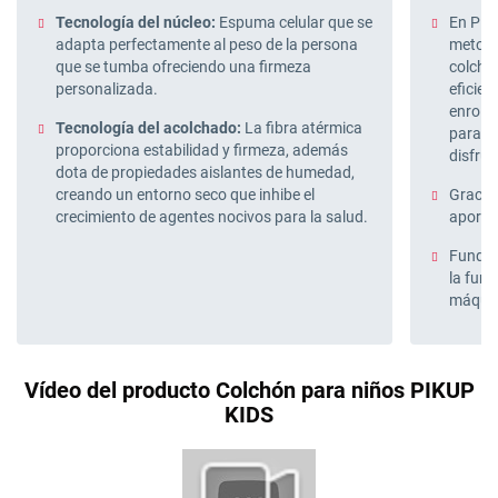
Tecnología del núcleo:
Espuma celular que se
En Pik
adapta perfectamente al peso de la persona
metodo
que se tumba ofreciendo una firmeza
colcho
personalizada.
eficien
enroll
Tecnología del acolchado:
La fibra atérmica
para fa
proporciona estabilidad y firmeza, además
disfru
dota de propiedades aislantes de humedad,
creando un entorno seco que inhibe el
Gracia
crecimiento de agentes nocivos para la salud.
aporta 
Funda l
la fund
máquin
Vídeo del producto Colchón para niños PIKUP
KIDS