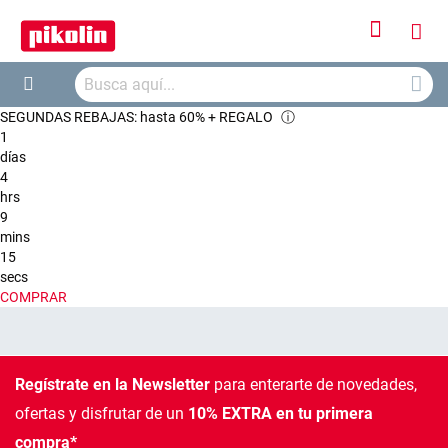
Iniciar
Mi
sesión
Busca
ces
Buscar
SEGUNDAS REBAJAS: hasta 60% + REGALO
ⓘ
1
días
4
hrs
9
mins
15
secs
COMPRAR
Regístrate en la Newsletter
para enterarte de novedades,
ofertas
y disfrutar de un
10% EXTRA en tu primera
compra*