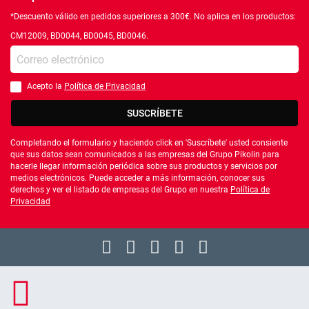
*Descuento válido en pedidos superiores a 300€. No aplica en los productos:
CM12009, BD0044, BD0045, BD0046.
Introduce tu e-mail
Acepto la
Política de Privacidad
Debes aceptar la política de privacidad
SUSCRÍBETE
Completando el formulario y haciendo click en 'Suscríbete' usted consiente
que sus datos sean comunicados a las empresas del Grupo Pikolin para
hacerle llegar información periódica sobre sus productos y servicios por
medios electrónicos. Puede acceder a más información, conocer sus
derechos y ver el listado de empresas del Grupo en nuestra
Política de
Privacidad