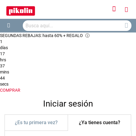
Iniciar
Mi
sesión
Busca
ces
Buscar
SEGUNDAS REBAJAS: hasta 60% + REGALO
ⓘ
1
días
17
hrs
37
mins
43
secs
COMPRAR
Iniciar sesión
¿Es tu primera vez?
¿Ya tienes cuenta?