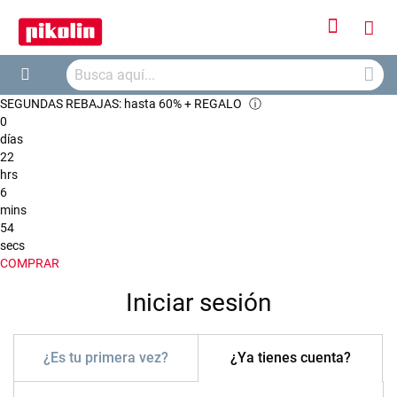
Iniciar
Mi
sesión
Busca
ces
Buscar
SEGUNDAS REBAJAS: hasta 60% + REGALO
ⓘ
0
días
22
hrs
6
mins
54
secs
COMPRAR
Iniciar sesión
¿Es tu primera vez?
¿Ya tienes cuenta?