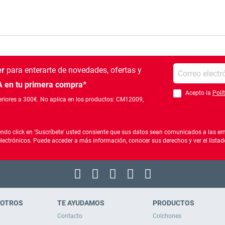
Introduce tu e-mail
er
para enterarte de novedades, ofertas
y
 en tu primera compra*
Acepto la
Polí
Debes aceptar la po
riores a 300€. No aplica en los productos: CM12009,
ndo click en 'Suscríbete' usted consiente que sus datos sean comunicados a las emp
electrónicos. Puede acceder a más información, conocer sus derechos y ver el list
SOTROS
TE AYUDAMOS
PRODUCTOS
Contacto
Colchones