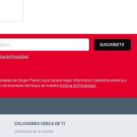
SUSCRÍBETE
tica de Privacidad
lítica de privacidad
resas del Grupo Pikolin para hacerle llegar información periódica sobre sus
ado de empresas del Grupo en nuestra
Política de Privacidad
COLCHONES CERCA DE TI
Colchones en A Coruña