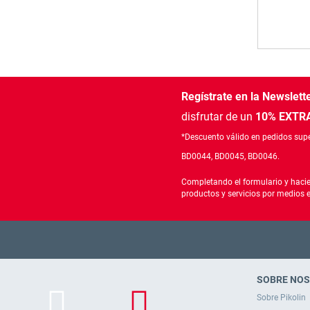
Regístrate en la Newslett
disfrutar de un
10% EXTRA
*Descuento válido en pedidos supe
BD0044, BD0045, BD0046.
Completando el formulario y hacie
productos y servicios por medios 
SOBRE NO
Sobre Pikolin