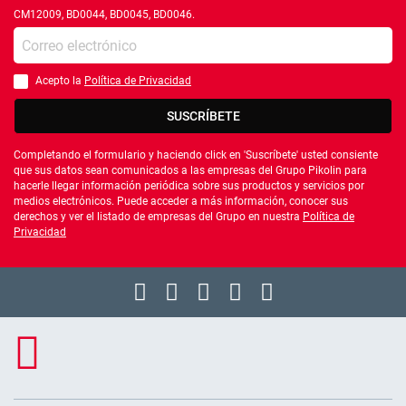
CM12009, BD0044, BD0045, BD0046.
Introduce tu e-mail
Acepto la
Política de Privacidad
Debes aceptar la política de privacidad
SUSCRÍBETE
Completando el formulario y haciendo click en 'Suscríbete' usted consiente
que sus datos sean comunicados a las empresas del Grupo Pikolin para
hacerle llegar información periódica sobre sus productos y servicios por
medios electrónicos. Puede acceder a más información, conocer sus
derechos y ver el listado de empresas del Grupo en nuestra
Política de
Privacidad