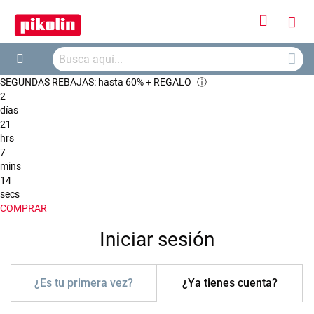
Iniciar
Mi
sesión
Busca
ces
Buscar
SEGUNDAS REBAJAS: hasta 60% + REGALO
ⓘ
2
días
21
hrs
7
mins
14
secs
COMPRAR
Iniciar sesión
¿Es tu primera vez?
¿Ya tienes cuenta?