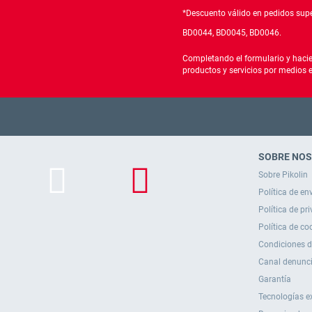
*Descuento válido en pedidos supe
BD0044, BD0045, BD0046.
Completando el formulario y hacie
productos y servicios por medios 
SOBRE NO
Sobre Pikolin
Política de en
Política de pr
Política de co
Condiciones 
Canal denunc
Garantía
Tecnologías e