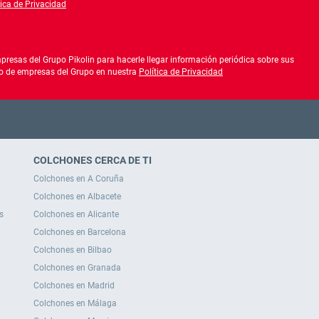
tica de Privacidad
lítica de privacidad
resas del Grupo Pikolin para hacerle llegar información periódica sobre sus
ado de empresas del Grupo en nuestra
Política de Privacidad
COLCHONES CERCA DE TI
Colchones en A Coruña
Colchones en Albacete
s
Colchones en Alicante
Colchones en Barcelona
Colchones en Bilbao
Colchones en Granada
Colchones en Madrid
Colchones en Málaga