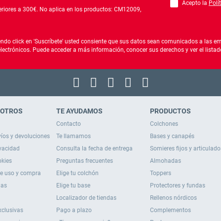
Acepto la
Polí
Debes aceptar la po
riores a 300€. No aplica en los productos: CM12009,
ndo click en 'Suscríbete' usted consiente que sus datos sean comunicados a las emp
electrónicos. Puede acceder a más información, conocer sus derechos y ver el list
SOTROS
TE AYUDAMOS
PRODUCTOS
Contacto
Colchones
víos y devoluciones
Te llamamos
Bases y canapés
ivacidad
Consulta la fecha de entrega
Somieres fijos y articulado
okies
Preguntas frecuentes
Almohadas
de uso y compra
Elige tu colchón
Toppers
ias
Elige tu base
Protectores y fundas
Localizador de tiendas
Rellenos nórdicos
xclusivas
Pago a plazo
Complementos