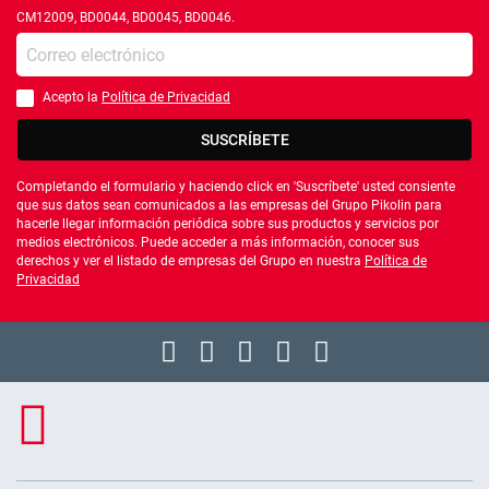
CM12009, BD0044, BD0045, BD0046.
Introduce tu e-mail
Acepto la
Política de Privacidad
Debes aceptar la política de privacidad
SUSCRÍBETE
Completando el formulario y haciendo click en 'Suscríbete' usted consiente
que sus datos sean comunicados a las empresas del Grupo Pikolin para
hacerle llegar información periódica sobre sus productos y servicios por
medios electrónicos. Puede acceder a más información, conocer sus
derechos y ver el listado de empresas del Grupo en nuestra
Política de
Privacidad