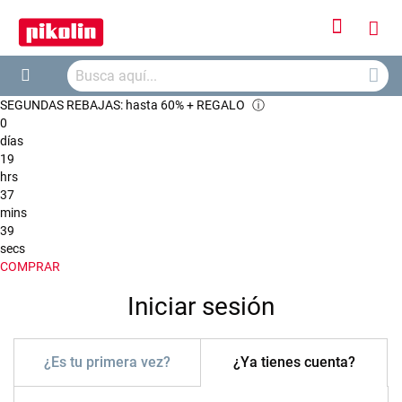
Iniciar
Mi
sesión
Busca
ces
Buscar
SEGUNDAS REBAJAS: hasta 60% + REGALO
ⓘ
0
días
19
hrs
37
mins
39
secs
COMPRAR
Iniciar sesión
¿Es tu primera vez?
¿Ya tienes cuenta?