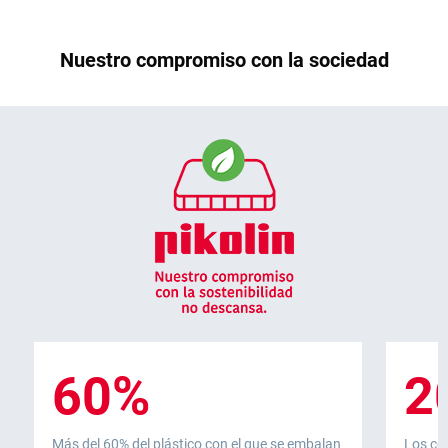
Nuestro compromiso con la sociedad
60%
2
Más del 60% del plástico con el que se embalan
Los co