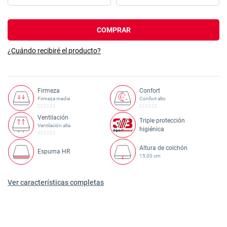
COMPRAR
¿Cuándo recibiré el producto?
Firmeza
Confort
Firmeza media
Confort alto
Ventilación
Triple protección
Ventilación alta
higiénica
Altura de colchón
Espuma HR
15,00 cm
Ver características completas