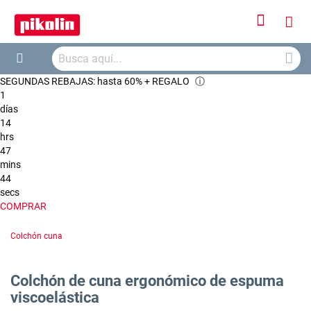
Iniciar
Mi
sesión
Busca
ces
Buscar
SEGUNDAS REBAJAS: hasta 60% + REGALO
ⓘ
1
días
14
hrs
47
mins
44
secs
COMPRAR
Colchón cuna
Colchón de cuna ergonómico de espuma
viscoelástica