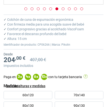
Saltar
al
✓
Colchón de cuna de espumación ergonómica
comienzo
✓
Con firmeza media para una acogida suave del bebé
de
✓
Confort progresivo gracias al acolchado ViscoFoam
la
✓
Favorece el descanso profundo del bebé
galería
✓
Altura: 15 cm
de
Identificador de producto: CP06266 | Marca: Pikolin
imágenes
Desde
,00 €
204
407,00 €
Precio anterior
Precio anterior 407,00 €
Impuestos incluidos
Paga en
con tu tarjeta bancaria
3
x
4
x
6
x
10
x
Medidas
Guía de alturas y medidas
60x120
70x140
80x130
90x130