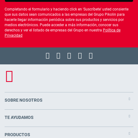
Completando el formulario y haciendo click en 'Suscríbete' usted consiente
que sus datos sean comunicados a las empresas del Grupo Pikolin para
hacerle llegar información periódica sobre sus productos y servicios por
medios electrónicos. Puede acceder a más información, conocer sus
derechos y ver el listado de empresas del Grupo en nuestra
Política de
Privacidad
SOBRE NOSOTROS
TE AYUDAMOS
PRODUCTOS