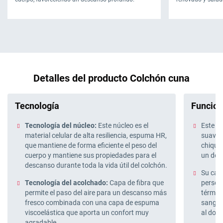
Detalles del producto Colchón cuna
Tecnología
Funcion
Tecnología del núcleo:
Este núcleo es el
Este c
material celular de alta resiliencia, espuma HR,
suave 
que mantiene de forma eficiente el peso del
chiqui
cuerpo y mantiene sus propiedades para el
un des
descanso durante toda la vida útil del colchón.
Su cap
Tecnología del acolchado:
Capa de fibra que
persona
permite el paso del aire para un descanso más
térmica
fresco combinada con una capa de espuma
sanguí
viscoelástica que aporta un confort muy
al dorm
agradable.