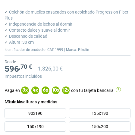
Saltar
al
✓
Colchón de muelles ensacados con acolchado Progression Fiber
comienzo
Plus
de
✓
Independencia de lechos al dormir
la
✓
Contacto dulce y suave al dormir
galería
✓
Descanso de calidad
de
✓
Altura: 30 cm
imágenes
Identificador de producto: CM11999 | Marca: Pikolin
Desde
,70 €
596
1.326,00 €
Precio anterior
Precio anterior 1.326,00 €
Impuestos incluidos
Paga en
con tu tarjeta bancaria
3
x
4
x
6
x
10
x
12
x
Medidas
Guía de alturas y medidas
90x190
135x190
150x190
150x200