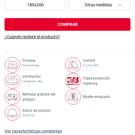
180x200
COMPRAR
¿Cuándo recibiré el producto?
Firmeza
Confort
Firmeza baja
Confort alto
Ventilación
Triple protección
Ventilación alta
higiénica
Retirada gratuita del
Muelle ensacado
antiguo
Altura de colchón
30,00 cm
Ver características completas