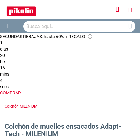
Iniciar
Mi
sesión
Busca
ces
Buscar
SEGUNDAS REBAJAS: hasta 60% + REGALO
ⓘ
1
días
20
hrs
16
mins
4
secs
COMPRAR
Colchón MILENIUM
Colchón de muelles ensacados Adapt-
Tech - MILENIUM