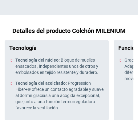
Detalles del producto Colchón MILENIUM
Tecnología
Funcion
Tecnología del núcleo:
Bloque de muelles
Gracia
ensacados , independientes unos de otros y
Adapt-
embolsados en tejido resistente y duradero.
diferen
movimi
Tecnología del acolchado:
Progression
Fiber+® ofrece un contacto agradable y suave
al dormir gracias a una acogida excepcional,
que junto a una función termorreguladora
favorece la ventilación.