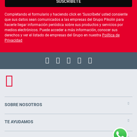
SUSCRÍBETE
Completando el formulario y haciendo click en 'Suscríbete' usted consiente
que sus datos sean comunicados a las empresas del Grupo Pikolin para
hacerle llegar información periódica sobre sus productos y servicios por
medios electrónicos. Puede acceder a más información, conocer sus
derechos y ver el listado de empresas del Grupo en nuestra
Política de
Privacidad
SOBRE NOSOTROS
TE AYUDAMOS