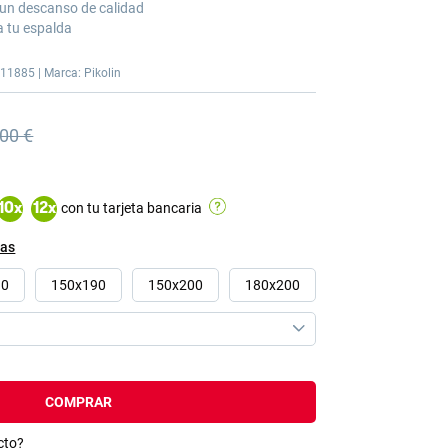
 un descanso de calidad
a tu espalda
M11885 | Marca: Pikolin
,00 €
nterior
nterior 1.548,00 €
con tu tarjeta bancaria
10
x
12
x
das
90
150x190
150x200
180x200
COMPRAR
cto?