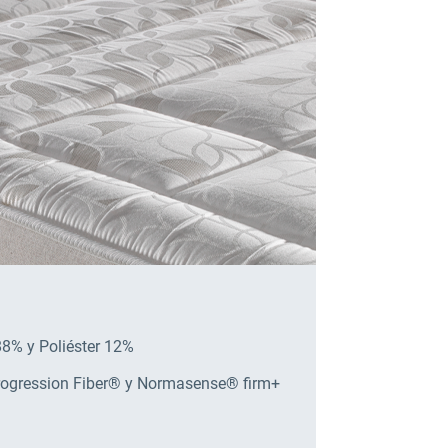
 88% y Poliéster 12%
Progression Fiber® y Normasense® firm+