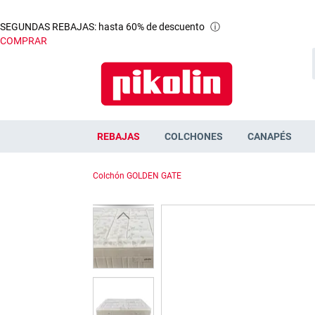
SEGUNDAS REBAJAS: hasta 60% de descuento
ⓘ
COMPRAR
REBAJAS
COLCHONES
CANAPÉS
Colchón GOLDEN GATE
Saltar
al
final
de
la
galería
de
imágenes