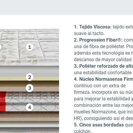
1. Tejido Viscosa:
tejido ext
suave al tacto.
2. Progression Fiber®:
comb
una de fibra de poliéster. P
además esta tecnología es te
descanso de mayor calidad.
3. Poliéter reforzado de al
una estabilidad confortable
4. Núcleo Normasense Fir
continuo con un extra de
firmeza. Incorpora en su nú
para mejorar la estabilidad y
combinación entre las mejo
muelles Normazone, que inc
HR), consiguiendo así el de
5. Cinco asas bordadas
que 
colchón.