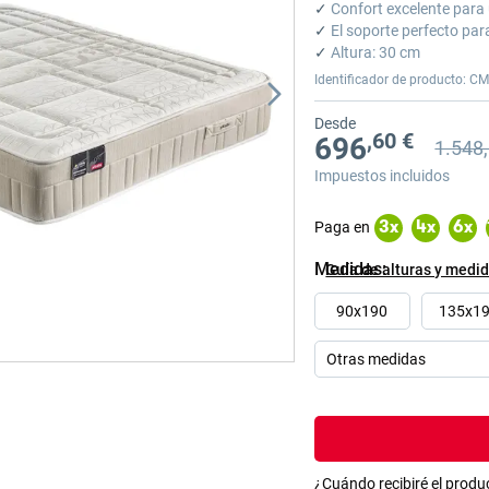
✓
Confort excelente para
✓
El soporte perfecto par
✓
Altura: 30 cm
Identificador de producto: C
Desde
,60 €
696
1.548
Precio a
Precio a
Impuestos incluidos
Paga en
3
x
4
x
6
x
Medidas
Guía de alturas y medi
90x190
135x1
¿Cuándo recibiré el produ