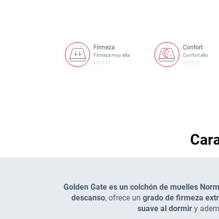
de
imágenes
Firmeza
Confort
Firmeza muy alta
Confort alto
Car
Golden Gate es un colchón de muelles Nor
descanso
, ofrece un
grado de firmeza ext
suave al dormir
y adem