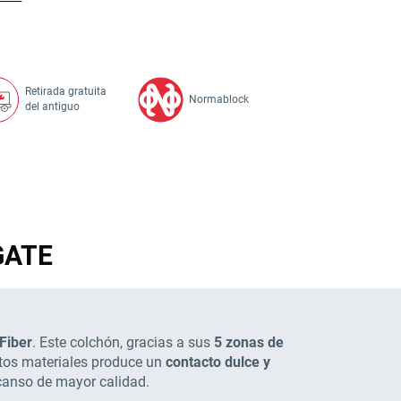
Retirada gratuita
Altura de
Normablock
del antiguo
30,00 cm
GATE
Fiber
. Este colchón, gracias a sus
5 zonas de
tos materiales produce un
contacto dulce y
scanso de mayor calidad.