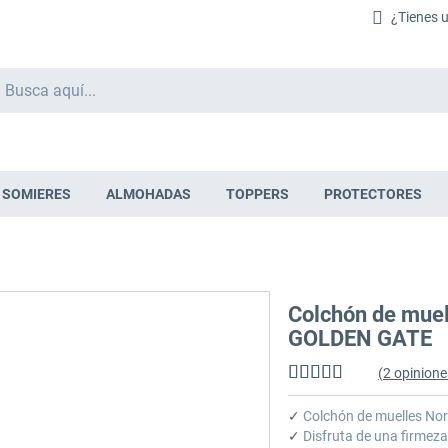
¿Tienes 
Buscar
SOMIERES
ALMOHADAS
TOPPERS
PROTECTORES
Colchón de mue
GOLDEN GATE
(
2
opiniones
Valoración:
100
%
of
✓
Colchón de muelles No
100
✓
Disfruta de una firmeza