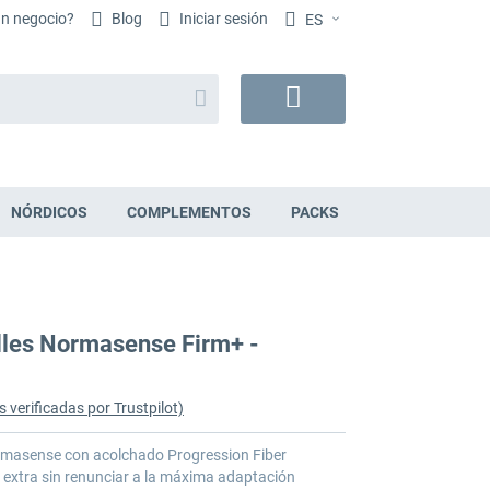
un negocio?
Blog
Iniciar sesión
ES
Buscar
Mi
cesta
NÓRDICOS
COMPLEMENTOS
PACKS
lles Normasense Firm+ -
 verificadas por Trustpilot)
rmasense con acolchado Progression Fiber
 extra sin renunciar a la máxima adaptación