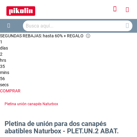
Iniciar
Mi
sesión
Busca
ces
Buscar
SEGUNDAS REBAJAS: hasta 60% + REGALO
ⓘ
1
días
2
hrs
35
mins
55
secs
COMPRAR
Pletina unión canapés Naturbox
Pletina de unión para dos canapés
abatibles Naturbox - PLET.UN.2 ABAT.