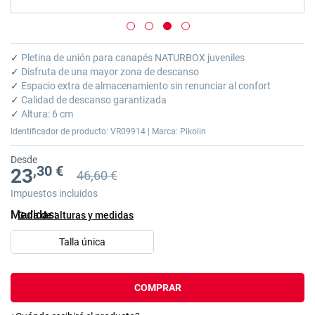
Saltar
al
✓
Pletina de unión para canapés NATURBOX juveniles
comienzo
✓
Disfruta de una mayor zona de descanso
de
✓
Espacio extra de almacenamiento sin renunciar al confort
la
✓
Calidad de descanso garantizada
galería
✓
Altura: 6 cm
de
Identificador de producto: VR09914 | Marca: Pikolin
imágenes
Desde
,30 €
23
46,60 €
Precio anterior
Precio anterior 46,60 €
Impuestos incluidos
Medidas
Guía de alturas y medidas
Talla única
COMPRAR