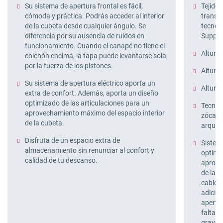
Su sistema de apertura frontal es fácil,
Tejido 
cómoda y práctica. Podrás acceder al interior
transp
de la cubeta desde cualquier ángulo. Se
tecnolo
diferencia por su ausencia de ruidos en
Support
funcionamiento. Cuando el canapé no tiene el
Altura 
colchón encima, la tapa puede levantarse sola
por la fuerza de los pistones.
Altura 
Su sistema de apertura eléctrico aporta un
Altura 
extra de confort. Además, aporta un diseño
optimizado de las articulaciones para un
Tecnolo
aprovechamiento máximo del espacio interior
zócalo
de la cubeta.
arquill
Disfruta de un espacio extra de
Sistema
almacenamiento sin renunciar al confort y
optimiz
calidad de tu descanso.
aprove
de la c
cablead
adicion
apertu
falta d
graveda