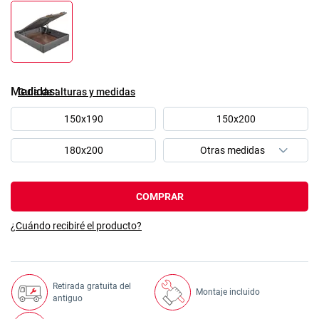
Medidas
Guía de alturas y medidas
150x190
150x200
180x200
COMPRAR
¿Cuándo recibiré el producto?
Retirada gratuita del
Montaje incluido
antiguo