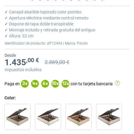
Saltar
al
✓
Canapé abatible tapizado color piombo
comienzo
✓
Apertura eléctrica mediante control remoto
de
✓
Dispone de tapa doble transpirable
la
✓
Montaje incluido y retirada gratuita del antiguo
galería
✓
Altura: 32 cm
de
Identificador de producto: AP12494 | Marca: Pikolin
imágenes
Desde
,00 €
1.435
2.869,00 €
Precio anterior
Precio anterior 2.869,00 €
Impuestos incluidos
Paga en
con tu tarjeta bancaria
3
x
4
x
6
x
10
x
12
x
Color