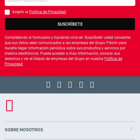
Acepto la
Política de Privacidad
Debes aceptar la política de privacidad
SUSCRÍBETE
Completando el formulario y haciendo click en 'Suscríbete' usted consiente
que sus datos sean comunicados a las empresas del Grupo Pikolin para
hacerle llegar información periódica sobre sus productos y servicios por
medios electrónicos. Puede acceder a más información, conocer sus
derechos y ver el listado de empresas del Grupo en nuestra
Política de
Privacidad
SOBRE NOSOTROS