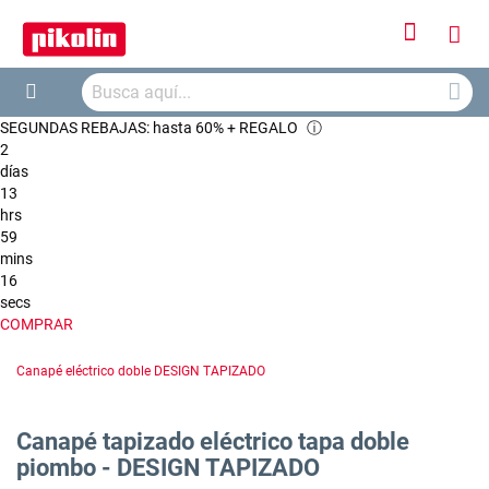
Iniciar
Mi
sesión
Busca
ces
Buscar
SEGUNDAS REBAJAS: hasta 60% + REGALO
ⓘ
2
días
13
hrs
59
mins
15
secs
COMPRAR
Canapé eléctrico doble DESIGN TAPIZADO
Canapé tapizado eléctrico tapa doble
piombo - DESIGN TAPIZADO