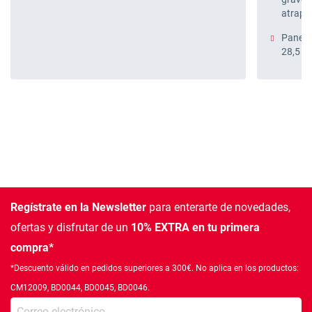
atrapa
Paneles
28,5 
Regístrate en la Newsletter
para enterarte de novedades,
ofertas
y disfrutar de un
10% EXTRA en tu primera
compra*
*Descuento válido en pedidos superiores a 300€. No aplica en los productos:
CM12009, BD0044, BD0045, BD0046.
Introduce tu e-mail