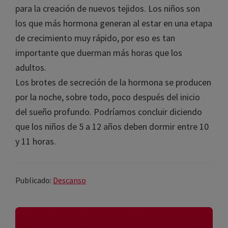
He leído y acepto la
política de privacidad
lugar durante las noches, cuando se produce la
liberación de la hormona del crecimiento,
necesaria para la creación de nuevos tejidos. Los
niños son los que más hormona generan al estar
en una etapa de crecimiento muy rápido, por eso
es tan importante que duerman más horas que
los adultos.
Los brotes de secreción de la hormona se
producen por la noche, sobre todo, poco después
del inicio del sueño profundo. Podríamos concluir
diciendo que los niños de 5 a 12 años deben
dormir entre 10 y 11 horas.
Publicado:
Descanso