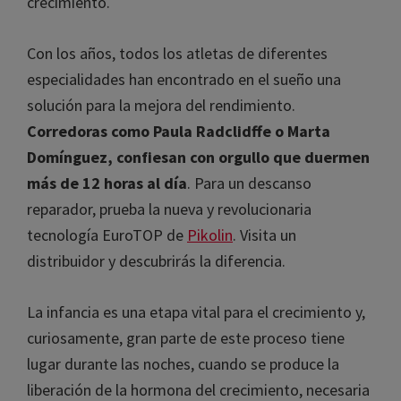
músculos, disminuye la temperatura corporal, la
actividad metabólica y aumenta la secreción de la
hormona del crecimiento.
Con los años, todos los atletas de diferentes
especialidades han encontrado en el sueño una
solución para la mejora del rendimiento.
Corredoras como Paula Radclidffe o Marta
¡Consigue un 10%
Domínguez, confiesan con orgullo que
duermen más de 12 horas al día
. Para un
de descuento!
descanso reparador, prueba la nueva y
revolucionaria tecnología EuroTOP de
Pikolin
.
Visita un distribuidor y descubrirás la diferencia.
La infancia es una etapa vital para el crecimiento
y, curiosamente, gran parte de este proceso tiene