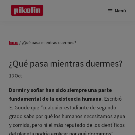
Saltar
Saltar
Menú
al
a
Pikolin
contenido
la
Pikolin
principal
barra
lateral
Inicio
/
¿Qué pasa mientras duermes?
principal
¿Qué pasa mientras
duermes?
13 Oct
Dormir y soñar han sido siempre una parte
fundamental de la existencia humana
.
Escribió E. Goode que “cualquier estudiante de
segundo grado sabe por qué los humanos