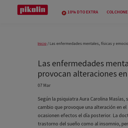
Saltar
Saltar
Saltar
a
al
a
10% DTO EXTRA
COLCHONES
Pikolin
la
contenido
la
Pikolin
navegación
principal
barra
principal
lateral
Inicio
/
Las enfermedades mentales, físicas y emocion
principal
Las enfermedades mentale
provocan alteraciones en 
07 Mar
Según la psiquiatra Aura Carolina Masías, 
cambio que provoque una alteración en el p
ocasionen efectos el día posterior. La doct
trastorno del sueño como al insomnio, pero 