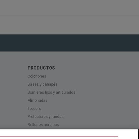
PRODUCTOS
Colchones
Bases y canapés
Somieres fijos y articulados
Almohadas
Toppers
Protectores y fundas
Rellenos nórdicos
Complementos