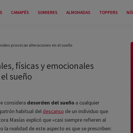
CANAPÉS
SOMIERES
ALMOHADAS
TOPPERS
NÓR
B
ales provocan alteraciones en el sueño
l
p
s, físicas y emocionales
el sueño
se considera
desorden del sueño
a cualquier
atrón habitual del
descanso
de un individuo que
ora Masías explicó que «casi siempre refieren al
la realidad de este aspecto es que se prescriben: