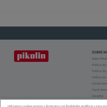
SOBRE N
Sobre Pikoli
Política de
Política de 
Política de 
Condicione
Canal denu
Garantía
Tecnologías
Utilizamos cookies propias y de terceros con finalidades analíticas y para mo