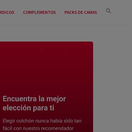
Buscar:
DICOS
COMPLEMENTOS
PACKS DE CAMAS
Botón de búsqued
arra
ateral
rincipal