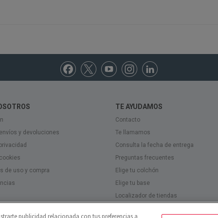
OSOTROS
TE AYUDAMOS
n
Contacto
 envíos y devoluciones
Te llamamos
privacidad
Consulta la fecha de entrega
cookies
Preguntas frecuentes
s de uso y compra
Elige tu colchón
ncias
Elige tu base
Localizador de tiendas
 exclusivas
Pago a plazo
strarte publicidad relacionada con tus preferencias a