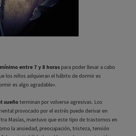
e y obtén tu descuento exclusivo en productos para tu des
leído y acepto la
política de privacidad
ínimo entre 7 y 8 horas
para poder llevar a cabo
que los niños adquieran el hábito de dormir es
ormir es algo agradable».
l sueño
terminan por volverse agresivas. Los
ntal provocado por el estrés puede derivar en
tra Masías, mantuvo que este tipo de trastornos en
o la ansiedad, preocupación, tristeza, tensión