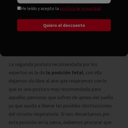
que hacer ningún esfuerzo. Eso si, tiene un
He leído y acepto la
política de privacidad
inconveniente, al estar tendidos completamente
la zona lumbar se puede sobrecargar. La solución:
sencilla, colocar un cojín pequeño bajo las rodillas,
eso descarga la presión lumbar y nos ayuda a
conseguir un descanso perfecto.
La segunda postura recomendada por los
expertos es la de
la posición fetal
, con ella
dejamos vía libre al aire que respiramos con lo
que es una postura muy recomendada para
aquellas personas que sufren de apnea del sueño
ya que ayuda a liberar las posibles obstrucciones
del circuito respiratorio. Sí nos decantamos por
esta posición en la cama, debemos procurar que