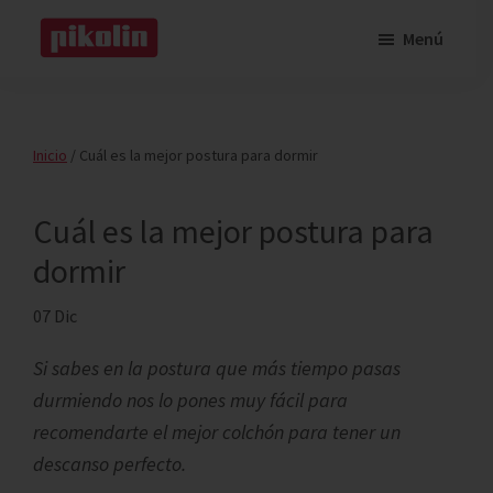
Saltar
Saltar
Menú
al
a
Pikolin
contenido
la
Pikolin
principal
barra
lateral
Inicio
/
Cuál es la mejor postura para dormir
principal
Cuál es la mejor postura para
dormir
07 Dic
Si sabes en la postura que más tiempo pasas
durmiendo nos lo pones muy fácil para
recomendarte el mejor colchón para tener un
descanso perfecto.