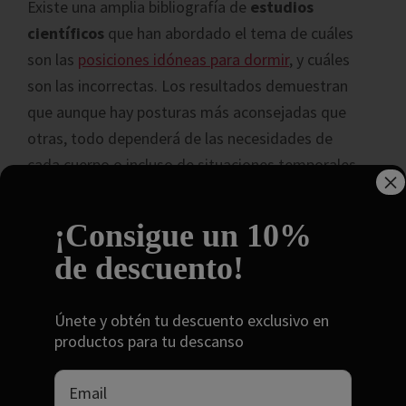
Existe una amplia bibliografía de
estudios
científicos
que han abordado el tema de cuáles
son las
posiciones idóneas para dormir
, y cuáles
son las incorrectas. Los resultados demuestran
que aunque hay posturas más aconsejadas que
otras, todo dependerá de las necesidades de
cada cuerpo o incluso de situaciones temporales
×
como molestias pueden definir
la postura más
confortable
para cada persona.
¡Consigue un 10%
de descuento!
Según los resultados obtenidos en estos
estudios
la mejor postura para dormir es boca
Únete y obtén tu descuento exclusivo en
arriba con los brazos extendidos a lo largo del
productos para tu descanso
cuerpo
. Ésta postura favorece la respiración y
evita dolores de espalda al permitir que la
columna este en una posición en la que no tenga