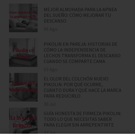
MEJOR ALMOHADA PARA LA APNEA
DEL SUEÑO: CÓMO MEJORAR TU
DESCANSO
06 Ago
PIKOLIN EN PAREJA: HISTORIAS DE
CÓMO LA INDEPENDENCIA DE
LECHOS TRANSFORMA EL DESCANSO
CUANDO SE COMPARTE CAMA
03 Ago
EL OLOR DEL COLCHÓN NUEVO
PIKOLIN: POR QUÉ OCURRE,
CUÁNTO DURA Y QUÉ HACE LA MARCA
PARA REDUCIRLO
30 Jul
GUÍA HONESTA DE FIRMEZA PIKOLIN:
TODO LO QUE NECESITAS SABER
PARA ELEGIR SIN ARREPENTIRTE
27 Jul