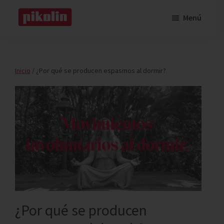
Saltar
Saltar
Menú
al
a
Pikolin
contenido
la
Pikolin
principal
barra
lateral
Inicio
/
¿Por qué se producen espasmos al dormir?
principal
¿Por qué se producen