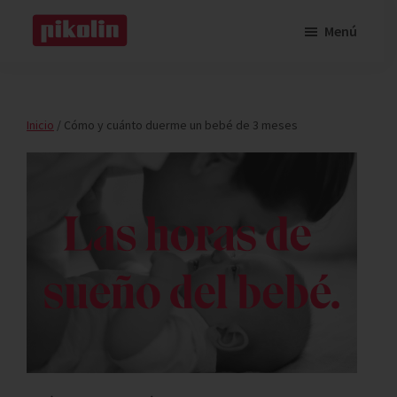
Saltar
Saltar
Menú
al
a
Pikolin
contenido
la
Pikolin
principal
barra
lateral
Inicio
/
Cómo y cuánto duerme un bebé de 3 meses
principal