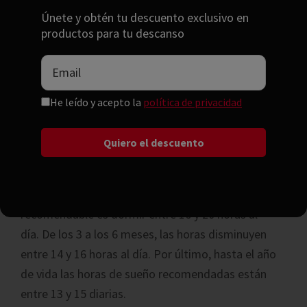
Únete y obtén tu descuento exclusivo en
productos para tu descanso
¿Cuántas horas se puede dejar
dormir a un bebé?
He leído y acepto la
política de privacidad
Dependiendo de la edad de tu bebé será
recomendable dormir unas horas u otras.
Para los recién nacidos hasta los 2 meses, lo
recomendable es dormir entre 16 y 20 horas al
día. De los 3 a los 6 meses, las horas disminuyen
entre 14 y 16 horas al día. Por último, hasta el año
de vida las horas de sueño recomendadas están
entre 13 y 15 diarias.