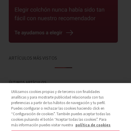
ARTÍCULOS MÁS VISTOS
ÚLTIMOS ARTÍCULOS
Utilizamos cookies propias y de terceros con finalidades
MEJOR ALMOHADA PARA LA APNEA
analíticas y para mostrarte publicidad relacionada con tus
DEL SUEÑO: CÓMO MEJORAR TU
preferencias a partir de tus hábitos de navegación y tu perfil.
DESCANSO
Puedes configurar o rechazar las cookies haciendo click en
“Configuración de cookies”. También puedes aceptar todas las
06 Ago
cookies pulsando el botón “Aceptar todas las cookies”. Para
más información puedes visitar nuestra
política de cookies
PIKOLIN EN PAREJA: HISTORIAS DE